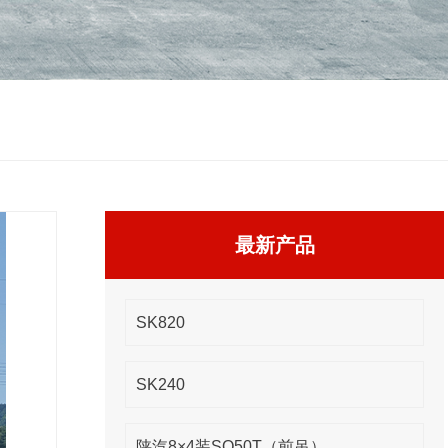
最新产品
SK820
SK240
陕汽8×4装SQ50T（前吊）