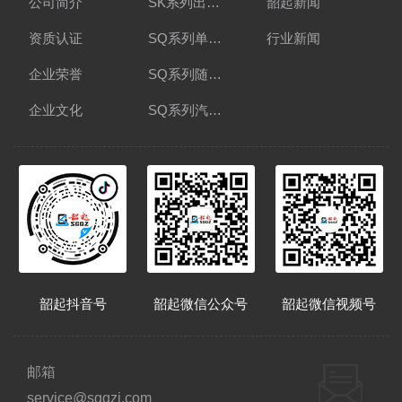
公司简介
SK系列出口单吊机
韶起新闻
视
资质认证
SQ系列单吊机
行业新闻
联
企业荣誉
SQ系列随车起重运输车
在
企业文化
SQ系列汽车起重机
韶起抖音号
韶起微信公众号
韶起微信视频号
邮箱
service@sgqzj.com